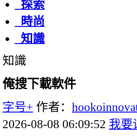
探索
時尚
知識
知識
俺搜下載軟件
字号+
作者：
hookoinno
2026-08-08 06:09:52
我要