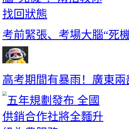
考前緊張、考場大腦“死
高考期間有暴雨！廣東兩