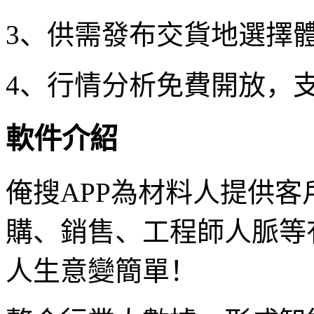
3、供需發布交貨地選擇
4、行情分析免費開放，
軟件介紹
俺搜APP為材料人提供
購、銷售、工程師人脈等
人生意變簡單！