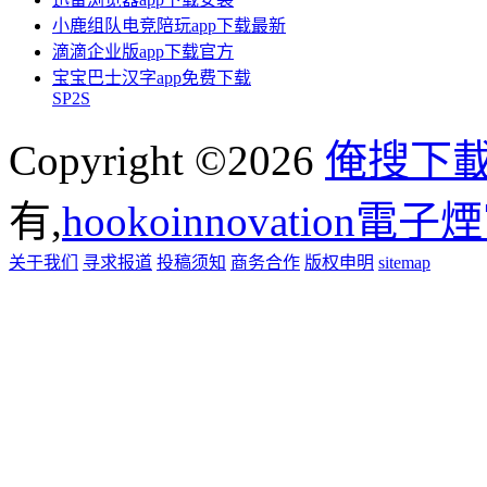
小鹿组队电竞陪玩app下载最新
滴滴企业版app下载官方
宝宝巴士汉字app免费下载
SP2S
Copyright ©2026
俺搜下
有,
hookoinnovation電
关于我们
寻求报道
投稿须知
商务合作
版权申明
sitemap