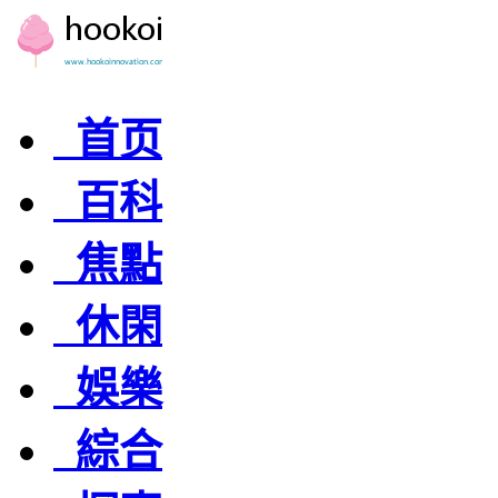
首页
百科
焦點
休閑
娛樂
綜合