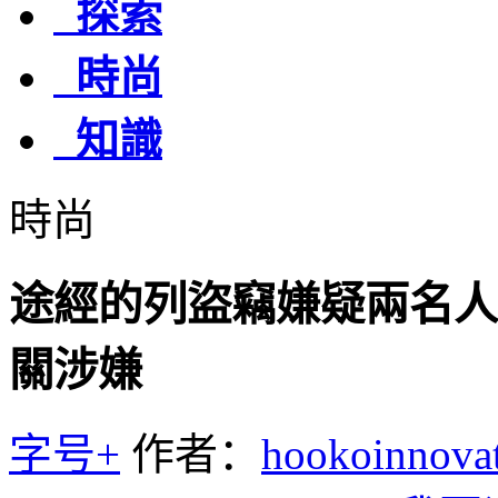
探索
時尚
知識
時尚
途經的列盜竊嫌疑兩名人
關涉嫌
字号+
作者：
hookoinno