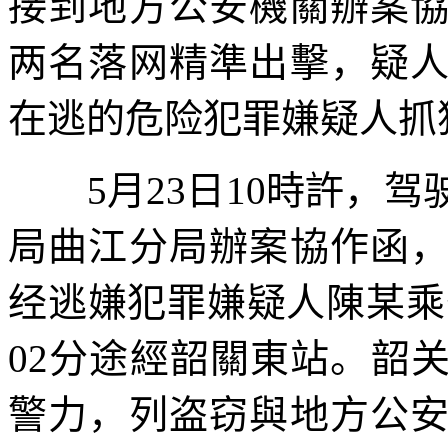
接到地方公安機關辦案
两名落网精準出擊，疑
在逃的危险犯罪嫌疑人抓
5月23日10時許，驾
局曲江分局辦案協作函
经逃嫌犯罪嫌疑人陳某乘坐
02分途經韶關東站。韶
警力，列盗窃與地方公