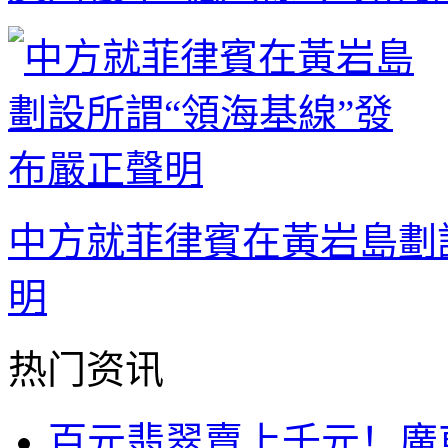
中方就菲律賓在黃岩島劃
明
热门资讯
百元翡翠賣上千元！廣