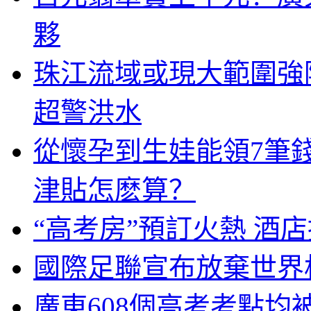
夥
珠江流域或現大範圍強
超警洪水
從懷孕到生娃能領7筆
津貼怎麽算？
“高考房”預訂火熱 酒
國際足聯宣布放棄世界
廣東608個高考考點均