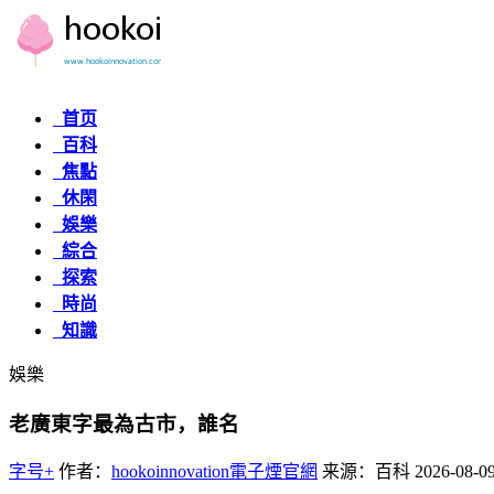
首页
百科
焦點
休閑
娛樂
綜合
探索
時尚
知識
娛樂
老廣東字最為古市，誰名
字号+
作者：
hookoinnovation電子煙官網
来源：百科
2026-08-09