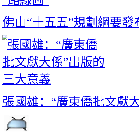
佛山“十五五”規劃綱要發
張國雄：“廣東僑批文獻