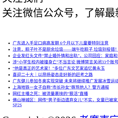
关注微信公众号，了解最
广东进入手足口病高发期 6个月以下儿童要特别注意
注意，粽子叶不是厨余垃圾——端午吃粽子 垃圾别投错
企业发红头文件“禁止婚外情和出轨”，公司回应：家庭
涉“小学生校内被撞身亡”不当言论 微博禁言关闭33个账
“他是真正的艺术家！”多位广东文艺家追忆黄永玉
喜迎二十大｜以昂扬姿态走好新的赶考之路
广东健儿参加冬奥实现突破 未来将继续推广发展冰雪运
上海地铁一女子自称“市长孙女”辱骂他人？警方通报
网红主播之死：被流量裹挟的“狠活”直播
佛山禅城区：网传“男子街边遗弃女儿”不实，女童已被家
SP2S