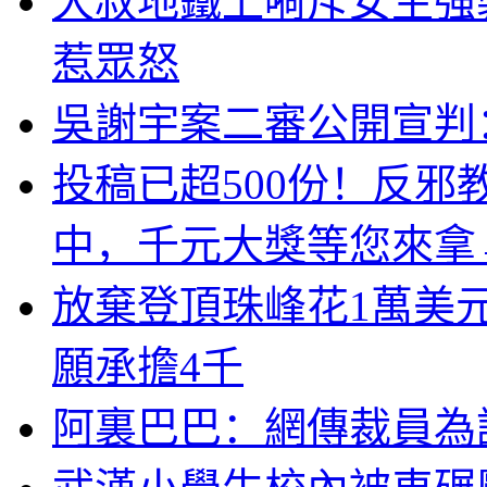
大叔地鐵上嗬斥女生強
惹眾怒
吳謝宇案二審公開宣判
投稿已超500份！反邪
中，千元大獎等您來拿
放棄登頂珠峰花1萬美
願承擔4千
阿裏巴巴：網傳裁員為謠